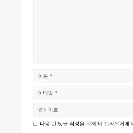
댓
글
이
름
이
메
일
웹
사
이
다음 번 댓글 작성을 위해 이 브라우저에 
트