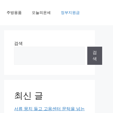
주방용품
오늘의운세
정부지원금
검색
검
색
최신 글
서류 뭉치 들고 고용센터 문턱을 넘는