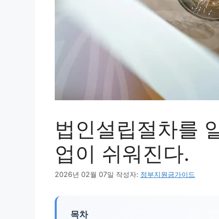
법인설립절차를 알
업이 쉬워진다.
2026년 02월 07일
작성자:
정부지원금가이드
목차