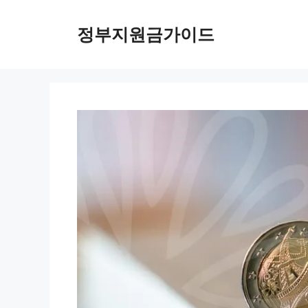
컨
텐
정부지원금가이드
츠
로
건
너
뛰
기