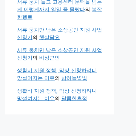
서류 뭉치 들고 고용센터 문턱을 넘는
게 이렇게까지 일일 줄 몰랐다
의
복잡
한행로
서류 뭉치만 남은 소상공인 지원 사업
신청기
의
햇살담요
서류 뭉치만 남은 소상공인 지원 사업
신청기
의
비상근인
생활비 지원 정책, 막상 신청하려니
망설여지는 이유
의
밤하늘별빛
생활비 지원 정책, 막상 신청하려니
망설여지는 이유
의
달콤한흔적