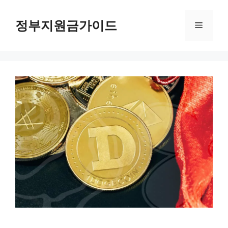
컨
텐
정부지원금가이드
메
츠
로
뉴
건
너
뛰
기