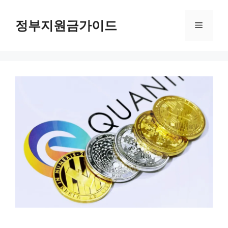
컨
텐
정부지원금가이드
메
츠
로
뉴
건
너
뛰
기