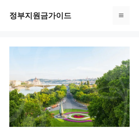
컨
텐
정부지원금가이드
메
츠
로
뉴
건
너
뛰
기