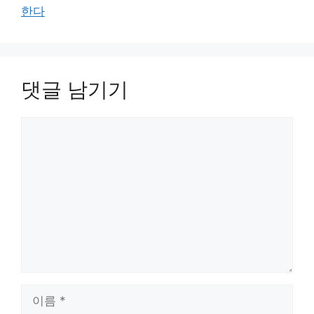
한다
댓글 남기기
댓
글
이
름