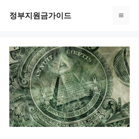
컨
텐
정부지원금가이드
메
츠
로
뉴
건
너
뛰
기