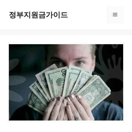
컨
텐
정부지원금가이드
메
츠
로
뉴
건
너
뛰
기