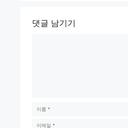
댓글 남기기
댓
글
이
름
이