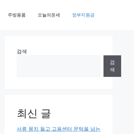
주방용품
오늘의운세
정부지원금
검색
검
색
최신 글
서류 뭉치 들고 고용센터 문턱을 넘는