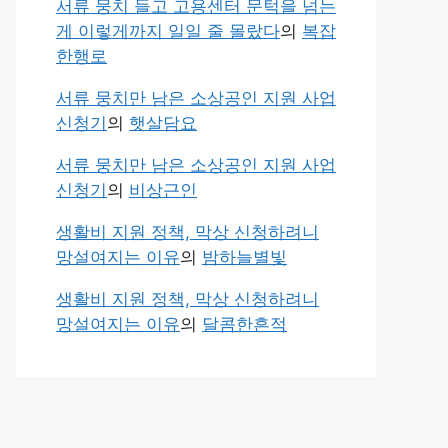
서류 뭉치 들고 고용센터 문턱을 넘는
게 이렇게까지 일일 줄 몰랐다
의
복잡
한행로
서류 뭉치만 남은 소상공인 지원 사업
신청기
의
햇살담요
서류 뭉치만 남은 소상공인 지원 사업
신청기
의
비상근인
생활비 지원 정책, 막상 신청하려니
망설여지는 이유
의
밤하늘별빛
생활비 지원 정책, 막상 신청하려니
망설여지는 이유
의
달콤한흔적