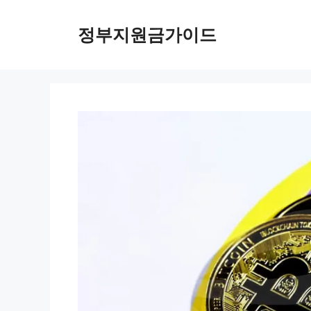
컨
텐
정부지원금가이드
츠
로
건
너
뛰
기