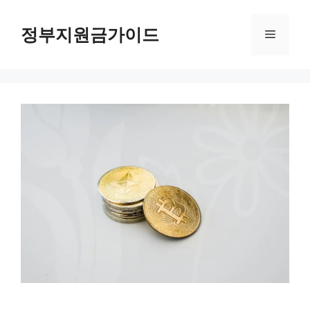
컨
텐
정부지원금가이드
메
츠
로
뉴
건
너
뛰
기