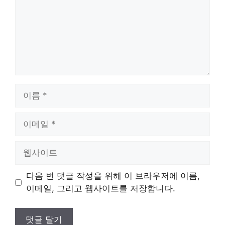
이
름
이
메
일
웹
사
이
다음 번 댓글 작성을 위해 이 브라우저에 이름,
트
이메일, 그리고 웹사이트를 저장합니다.