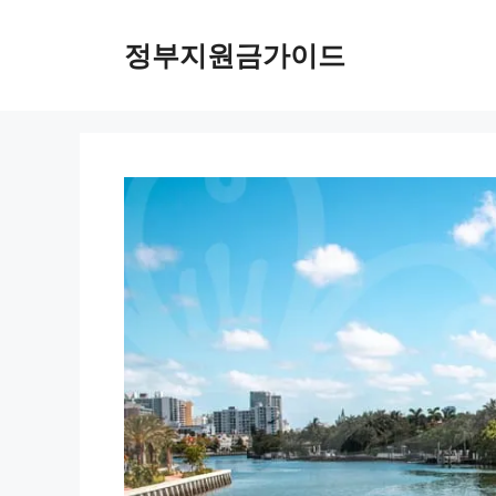
컨
텐
정부지원금가이드
츠
로
건
너
뛰
기