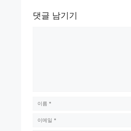
댓글 남기기
댓
글
이
름
이
메