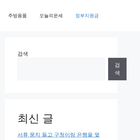
주방용품
오늘의운세
정부지원금
검색
검
색
최신 글
서류 뭉치 들고 구청이랑 은행을 몇