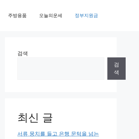
주방용품
오늘의운세
정부지원금
검색
검
색
최신 글
서류 뭉치를 들고 은행 문턱을 넘는