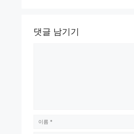
댓글 남기기
댓
글
이
름