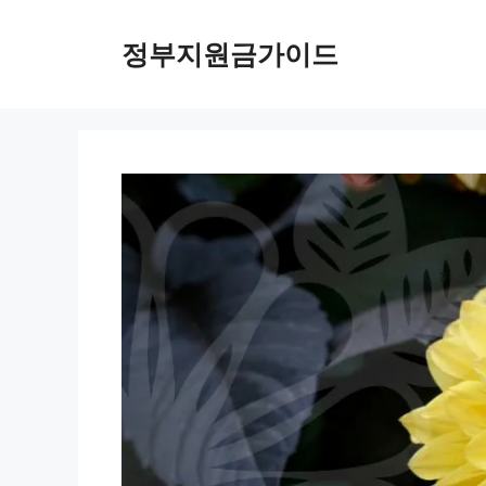
컨
텐
정부지원금가이드
츠
로
건
너
뛰
기