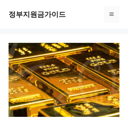
컨
텐
정부지원금가이드
메
츠
로
뉴
건
너
뛰
기