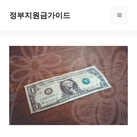
컨
텐
정부지원금가이드
메
츠
로
뉴
건
너
뛰
기