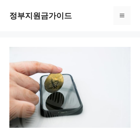
컨
텐
정부지원금가이드
메
츠
로
뉴
건
너
뛰
기