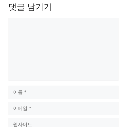
댓글 남기기
댓
글
이
름
이
메
일
웹