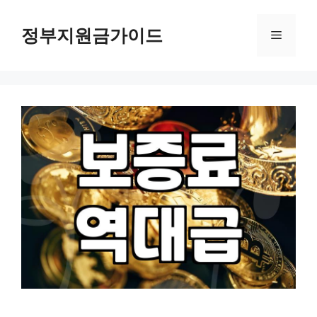
컨
텐
정부지원금가이드
메
츠
로
뉴
건
너
뛰
기