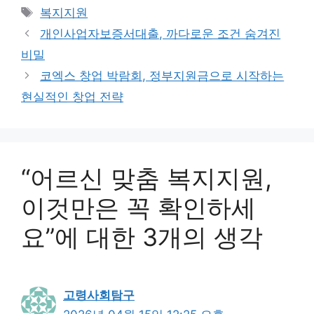
테
태
복지지원
고
그
개인사업자보증서대출, 까다로운 조건 숨겨진
리
비밀
코엑스 창업 박람회, 정부지원금으로 시작하는
현실적인 창업 전략
“어르신 맞춤 복지지원,
이것만은 꼭 확인하세
요”에 대한 3개의 생각
고령사회탐구