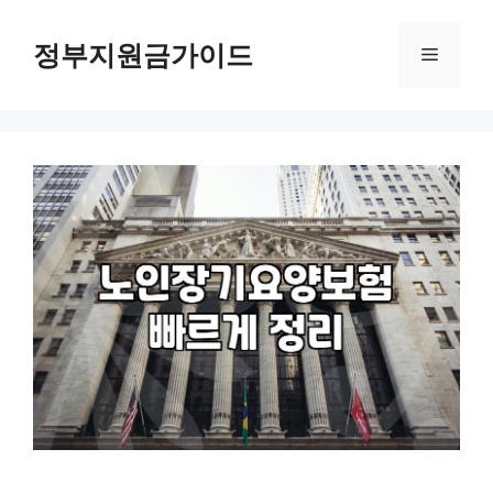
컨
텐
정부지원금가이드
메
츠
로
뉴
건
너
뛰
기