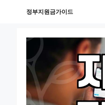
컨
텐
정부지원금가이드
츠
로
건
너
뛰
기