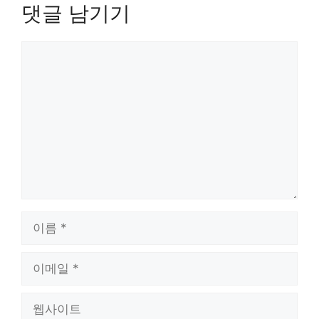
댓글 남기기
댓
글
이
름
이
메
일
웹
사