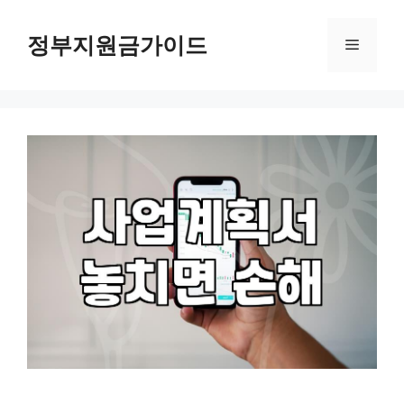
컨
텐
정부지원금가이드
메
츠
로
뉴
건
너
뛰
기