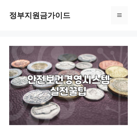
컨
텐
정부지원금가이드
메
츠
로
뉴
건
너
뛰
기