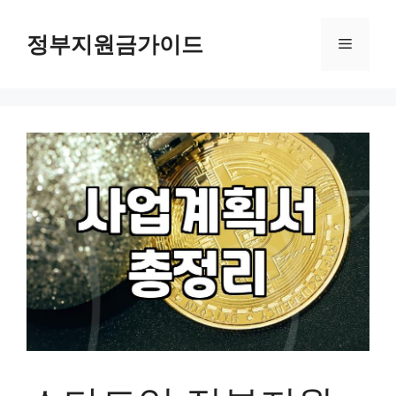
컨
텐
정부지원금가이드
메
츠
로
뉴
건
너
뛰
기