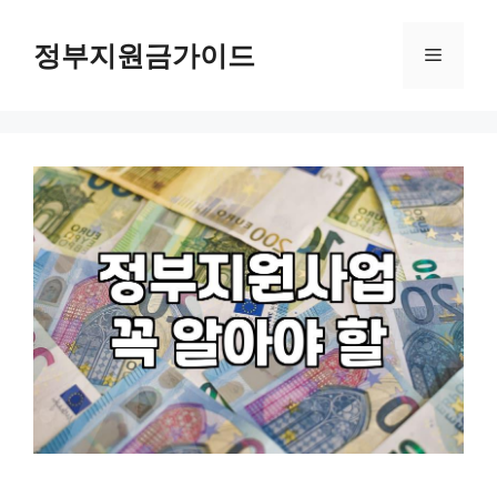
컨
텐
정부지원금가이드
메
츠
로
뉴
건
너
뛰
기