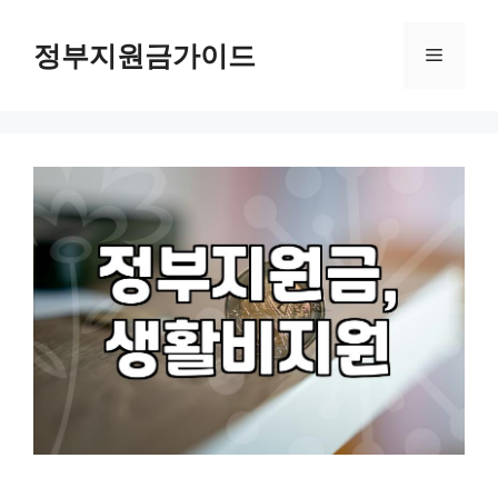
컨
텐
정부지원금가이드
메
츠
로
뉴
건
너
뛰
기