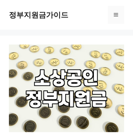
컨
텐
정부지원금가이드
메
츠
로
뉴
건
너
뛰
기