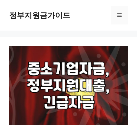
컨
텐
정부지원금가이드
메
츠
로
뉴
건
너
뛰
기