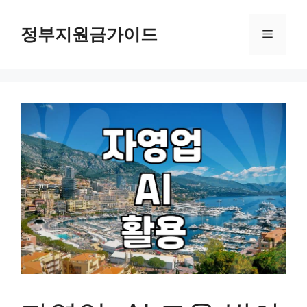
컨
텐
정부지원금가이드
메
츠
로
뉴
건
너
뛰
기