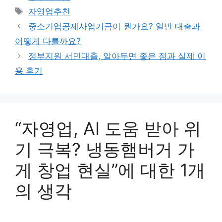
테
태
자영업추천
고
그
중소기업공제사업기금이 뭔가요? 일반 대출과
리
어떻게 다를까요?
정부지원 서민대출, 알아두면 좋은 점과 실제 이
용 후기
“자영업, AI 도움 받아 위
기 극복? 냉동햄버거 가
게 창업 현실”에 대한 1개
의 생각