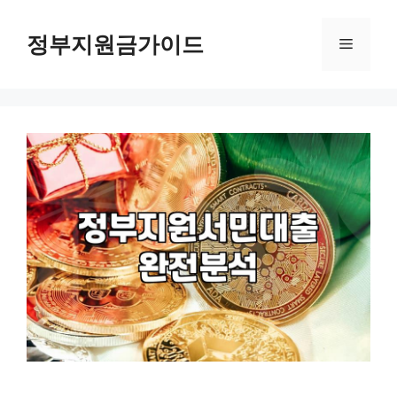
컨
텐
정부지원금가이드
메
츠
로
뉴
건
너
뛰
기