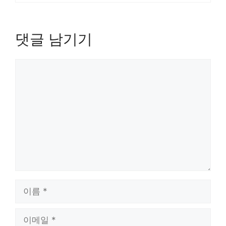
댓글 남기기
댓
글
이
름
이