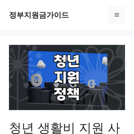
컨
텐
정부지원금가이드
메
츠
로
뉴
건
너
뛰
기
청년 생활비 지원 사