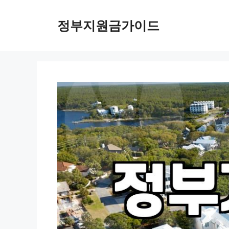
컨
텐
정부지원금가이드
츠
로
건
너
뛰
기