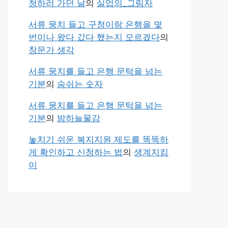
청하러 가던 날
의
실업의_그림자
서류 뭉치 들고 구청이랑 은행을 몇
번이나 왔다 갔다 했는지 모르겠다
의
창문가 생각
서류 뭉치를 들고 은행 문턱을 넘는
기분
의
숨쉬는 숫자
서류 뭉치를 들고 은행 문턱을 넘는
기분
의
밤하늘물감
놓치기 쉬운 복지지원 제도를 똑똑하
게 확인하고 신청하는 법
의
생계지킴
이