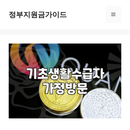
컨
텐
정부지원금가이드
메
츠
로
뉴
건
너
뛰
기