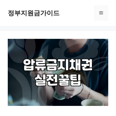
컨
텐
정부지원금가이드
메
츠
로
뉴
건
너
뛰
기