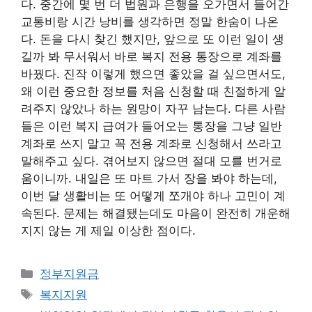
다. 중간에 몇 번 더 법원과 은행을 오가면서 들어간
교통비랑 시간 낭비를 생각하면 정말 한숨이 나온
다. 돈을 다시 찾긴 했지만, 앞으로 또 이런 일이 생
길까 봐 무서워서 바로 복지 전용 통장으로 계좌를
바꿨다. 진작 이렇게 했으면 좋았을 걸 싶으면서도,
왜 이런 중요한 정보를 처음 신청할 때 친절하게 알
려주지 않았나 하는 원망이 자꾸 남는다. 다른 사람
들은 이런 복지 급여가 들어오는 통장을 그냥 일반
계좌로 쓰지 말고 꼭 전용 계좌로 신청해서 쓰라고
말해주고 싶다. 겪어보지 않으면 절대 모를 번거로
움이니까. 내일은 또 마트 가서 장을 봐야 하는데,
이번 달 생활비는 또 어떻게 쪼개야 하나 고민이 계
속된다. 문제는 해결됐는데도 마음이 완전히 개운해
지지 않는 게 제일 이상한 점이다.
카
정부지원금
테
태
복지지원
고
그