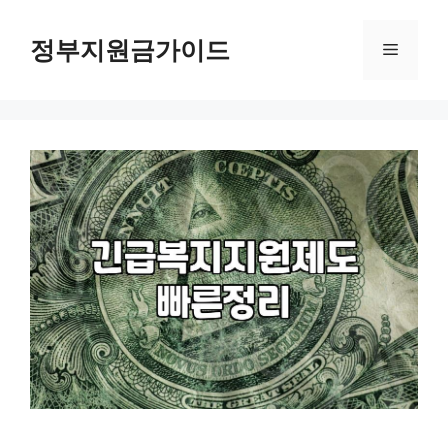
컨
텐
정부지원금가이드
메
츠
로
뉴
건
너
뛰
기