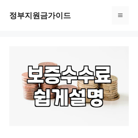
컨
텐
정부지원금가이드
메
츠
로
뉴
건
너
뛰
기