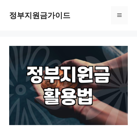
컨
텐
정부지원금가이드
메
츠
로
뉴
건
너
뛰
기