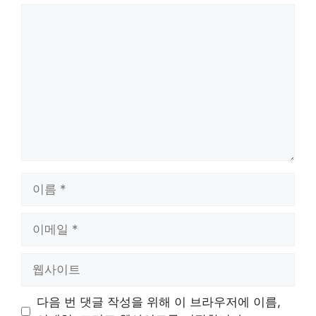
댓
글
이
름
이
메
일
웹
사
이
다음 번 댓글 작성을 위해 이 브라우저에 이름,
트