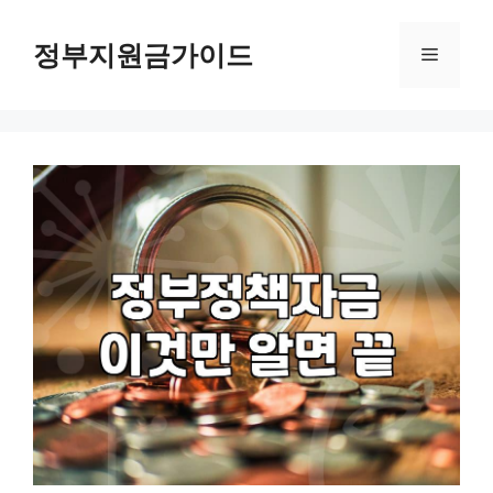
컨
텐
정부지원금가이드
메
츠
로
뉴
건
너
뛰
기