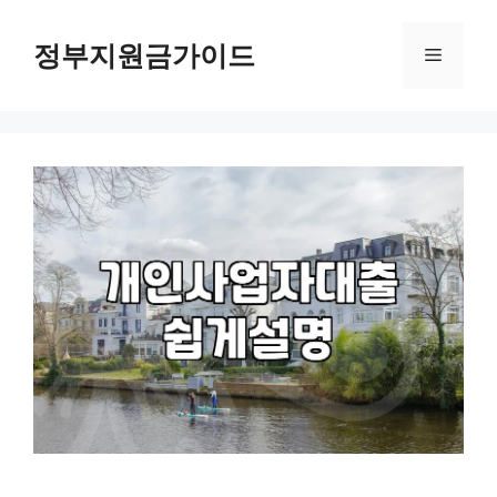
컨
텐
정부지원금가이드
메
츠
로
뉴
건
너
뛰
기