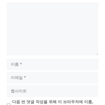
댓
글
이
름
이
메
일
웹
사
이
다음 번 댓글 작성을 위해 이 브라우저에 이름,