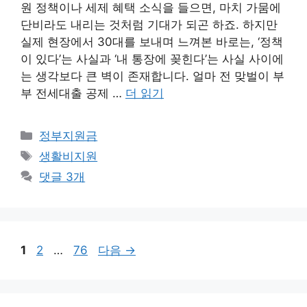
원 정책이나 세제 혜택 소식을 들으면, 마치 가뭄에
단비라도 내리는 것처럼 기대가 되곤 하죠. 하지만
실제 현장에서 30대를 보내며 느껴본 바로는, ‘정책
이 있다’는 사실과 ‘내 통장에 꽂힌다’는 사실 사이에
는 생각보다 큰 벽이 존재합니다. 얼마 전 맞벌이 부
부 전세대출 공제 …
더 읽기
카
정부지원금
테
태
생활비지원
고
그
댓글 3개
리
페
페
페
1
2
…
76
다음
→
이
이
이
지
지
지