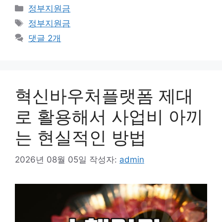
카
정부지원금
테
태
정부지원금
고
그
댓글 2개
리
혁신바우처플랫폼 제대
로 활용해서 사업비 아끼
는 현실적인 방법
2026년 08월 05일
작성자:
admin