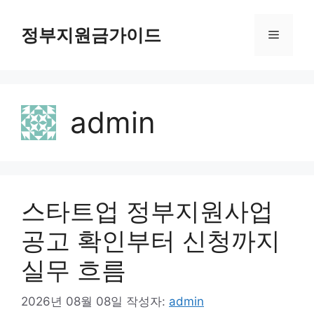
컨
텐
정부지원금가이드
메
츠
로
뉴
건
너
admin
뛰
기
스타트업 정부지원사업
공고 확인부터 신청까지
실무 흐름
2026년 08월 08일
작성자:
admin