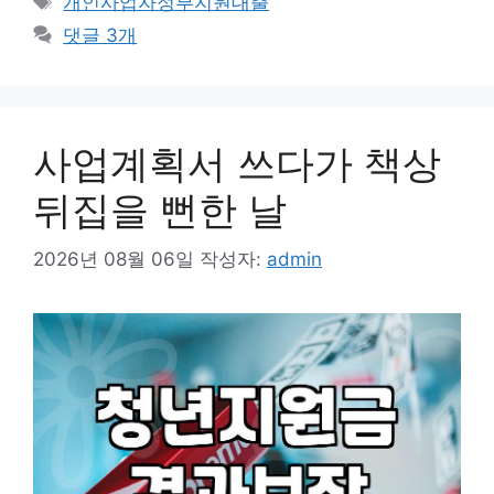
개인사업자정부지원대출
고
그
댓글 3개
리
사업계획서 쓰다가 책상
뒤집을 뻔한 날
2026년 08월 06일
작성자:
admin