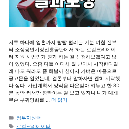
서류 하나에 영혼까지 탈탈 털리는 기분 며칠 전부
터 소상공인시장진흥공단에서 하는 로컬크리에이
터 지원 사업인가 뭔가 하는 걸 신청해보겠다고 앉
아 있었다. 요즘 다들 어디서 뭘 받아서 시작한다길
래 나도 뭐라도 좀 해볼까 싶어서 가벼운 마음으로
공고문을 열었는데, 결론부터 말하자면 괜히 시작했
다 싶다. 사업계획서 양식을 다운받아 켜놓고 한 30
분 동안 커서만 깜빡이는 걸 보고 있자니 내가 대체
무슨 부귀영화를 …
더 읽기
카
정부지원금
테
태
로컬크리에이터