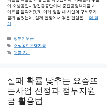
어 소상공인시장진흥공단이나 중진공정책자금 사
이트를 들락거렸죠. 이게 정말 내 사업의 구세주가
될까 싶었는데, 실제 현장에서 겪은 현실은 …
더 읽
기
카
정부지원금
테
태
소상공인운영자금
고
그
댓글 3개
리
실패 확률 낮추는 요즘뜨
는사업 선정과 정부지원
금 활용법