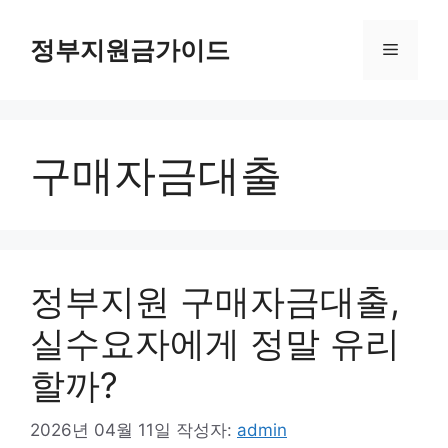
컨
텐
정부지원금가이드
메
츠
로
뉴
건
너
구매자금대출
뛰
기
정부지원 구매자금대출,
실수요자에게 정말 유리
할까?
2026년 04월 11일
작성자:
admin