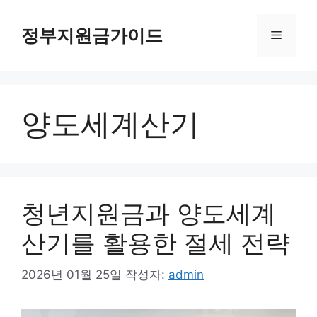
컨
텐
정부지원금가이드
메
츠
로
뉴
건
너
양도세계산기
뛰
기
청년지원금과 양도세계
산기를 활용한 절세 전략
2026년 01월 25일
작성자:
admin