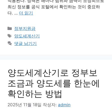
적용된다. 정책은 해마다 범위와 금액이 조정되므로
최신 정보를 공식 포털에서 확인하는 것이 중요하
다. …
더 읽기
카
정부지원금
테
태
양도세계산기
고
그
댓글 남기기
리
양도세계산기로 정부보
조금과 양도세를 한눈에
확인하는 방법
2025년 11월 18일
작성자:
admin