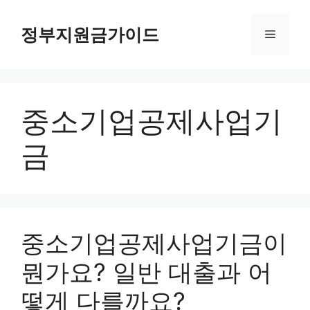
컨
텐
정부지원금가이드
메
츠
로
뉴
건
너
중소기업공제사업기
뛰
기
금
중소기업공제사업기금이
뭔가요? 일반 대출과 어
떻게 다를까요?