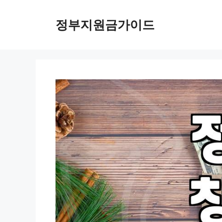
컨
텐
정부지원금가이드
츠
로
건
너
뛰
기