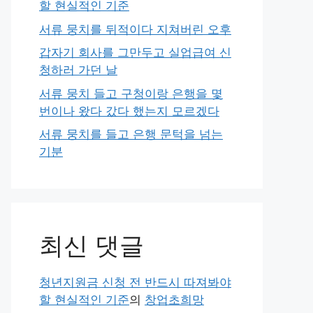
할 현실적인 기준
서류 뭉치를 뒤적이다 지쳐버린 오후
갑자기 회사를 그만두고 실업급여 신
청하러 가던 날
서류 뭉치 들고 구청이랑 은행을 몇
번이나 왔다 갔다 했는지 모르겠다
서류 뭉치를 들고 은행 문턱을 넘는
기분
최신 댓글
청년지원금 신청 전 반드시 따져봐야
할 현실적인 기준
의
창업초희망