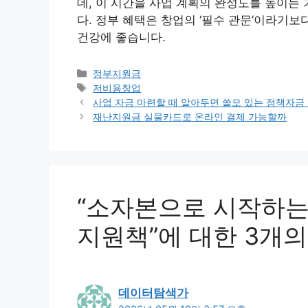
데, 이 시간을 사업 계획의 완성도를 높이는
다. 정부 혜택은 창업의 ‘필수 관문’이라기보
건강에 좋습니다.
카
정부지원금
테
태
저비용창업
고
그
사업 자금 마련할 때 알아두면 쓸모 있는 정책자금
리
재난지원금 실물카드로 온라인 결제 가능할까
“소자본으로 시작하는
지원책”에 대한 3개의
데이터탐색가