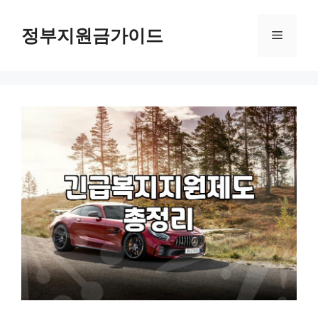
컨
텐
정부지원금가이드
메
츠
로
뉴
건
너
뛰
기