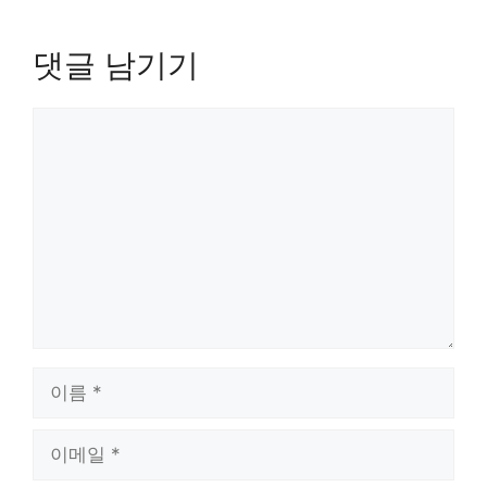
댓글 남기기
댓
글
이
름
이
메