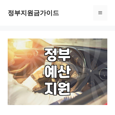
컨
텐
정부지원금가이드
메
츠
로
뉴
건
너
뛰
기