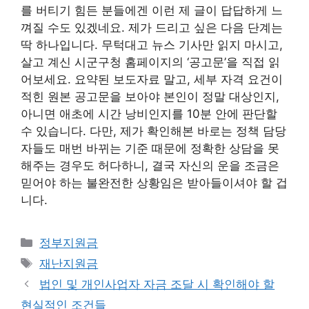
를 버티기 힘든 분들에겐 이런 제 글이 답답하게 느
껴질 수도 있겠네요. 제가 드리고 싶은 다음 단계는
딱 하나입니다. 무턱대고 뉴스 기사만 읽지 마시고,
살고 계신 시군구청 홈페이지의 ‘공고문’을 직접 읽
어보세요. 요약된 보도자료 말고, 세부 자격 요건이
적힌 원본 공고문을 보아야 본인이 정말 대상인지,
아니면 애초에 시간 낭비인지를 10분 안에 판단할
수 있습니다. 다만, 제가 확인해본 바로는 정책 담당
자들도 매번 바뀌는 기준 때문에 정확한 상담을 못
해주는 경우도 허다하니, 결국 자신의 운을 조금은
믿어야 하는 불완전한 상황임은 받아들이셔야 할 겁
니다.
카
정부지원금
테
태
재난지원금
고
그
법인 및 개인사업자 자금 조달 시 확인해야 할
리
현실적인 조건들