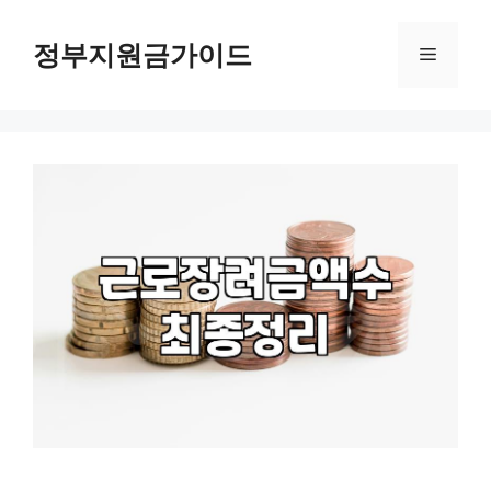
컨
텐
정부지원금가이드
메
츠
로
뉴
건
너
뛰
기