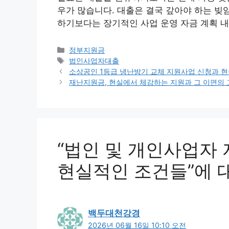
우가 많습니다. 대출은 결국 갚아야 하는 빚
하기보다는 장기적인 사업 운영 자금 계획 내
카
정부지원금
테
태
법인사업자대출
고
그
소상공인 1등급 냉난방기 교체 지원사업 신청과 
리
재난지원금, 현실에서 체감하는 지원과 그 이면의
“법인 및 개인사업자 
현실적인 조건들”에 
백두대천강경
2026년 06월 16일 10:10 오전