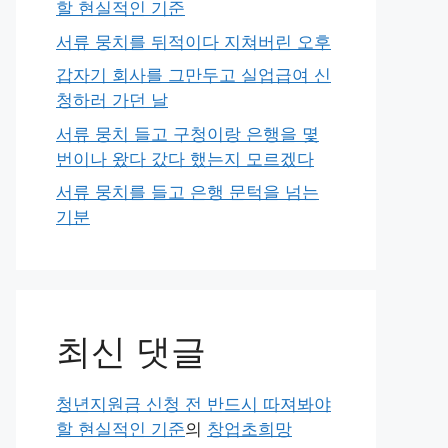
할 현실적인 기준
서류 뭉치를 뒤적이다 지쳐버린 오후
갑자기 회사를 그만두고 실업급여 신
청하러 가던 날
서류 뭉치 들고 구청이랑 은행을 몇
번이나 왔다 갔다 했는지 모르겠다
서류 뭉치를 들고 은행 문턱을 넘는
기분
최신 댓글
청년지원금 신청 전 반드시 따져봐야
할 현실적인 기준
의
창업초희망