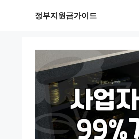
컨
텐
정부지원금가이드
츠
로
건
너
뛰
기