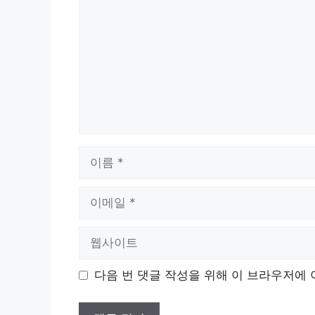
글
이
름
이
메
일
웹
사
이
다음 번 댓글 작성을 위해 이 브라우저에 
트