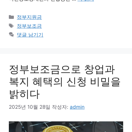
카
정부지원금
테
태
정부보조금
고
그
댓글 남기기
리
정부보조금으로 창업과
복지 혜택의 신청 비밀을
밝히다
2025년 10월 28일
작성자:
admin