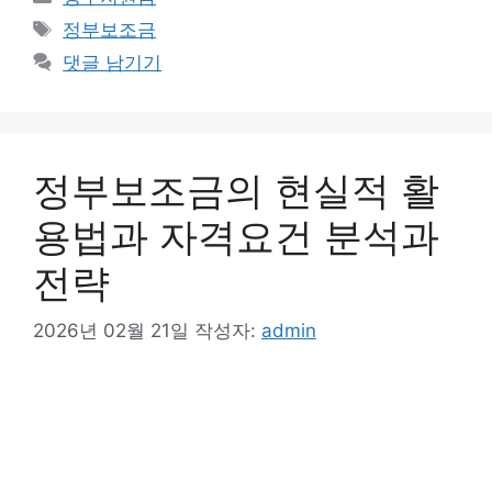
테
태
정부보조금
고
그
댓글 남기기
리
정부보조금의 현실적 활
용법과 자격요건 분석과
전략
2026년 02월 21일
작성자:
admin