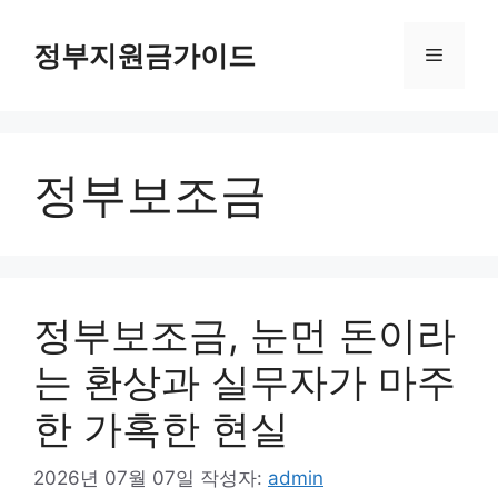
컨
텐
정부지원금가이드
메
츠
로
뉴
건
너
정부보조금
뛰
기
정부보조금, 눈먼 돈이라
는 환상과 실무자가 마주
한 가혹한 현실
2026년 07월 07일
작성자:
admin