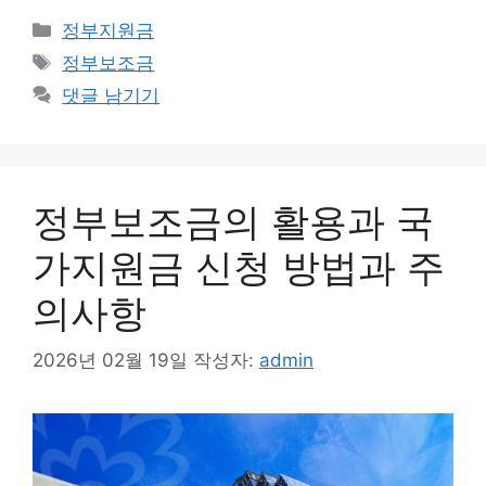
카
정부지원금
테
태
정부보조금
고
그
댓글 남기기
리
정부보조금의 활용과 국
가지원금 신청 방법과 주
의사항
2026년 02월 19일
작성자:
admin