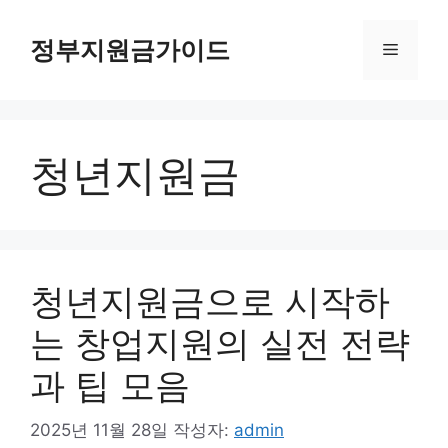
컨
텐
정부지원금가이드
메
츠
로
뉴
건
너
청년지원금
뛰
기
청년지원금으로 시작하
는 창업지원의 실전 전략
과 팁 모음
2025년 11월 28일
작성자:
admin