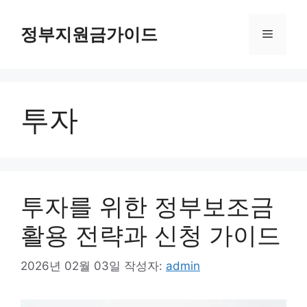
컨
텐
정부지원금가이드
메
츠
로
뉴
건
너
투자
뛰
기
투자를 위한 정부보조금
활용 전략과 신청 가이드
2026년 02월 03일
작성자:
admin