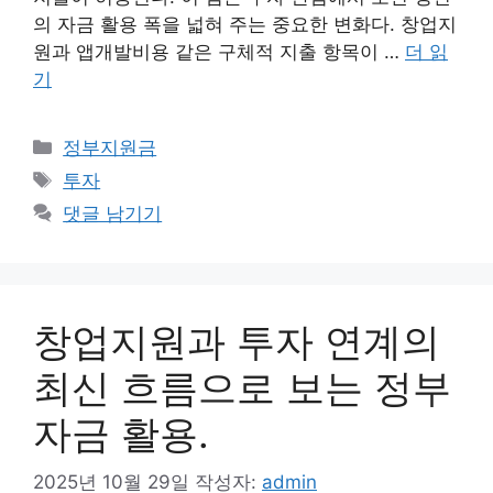
의 자금 활용 폭을 넓혀 주는 중요한 변화다. 창업지
원과 앱개발비용 같은 구체적 지출 항목이 …
더 읽
기
카
정부지원금
테
태
투자
고
그
댓글 남기기
리
창업지원과 투자 연계의
최신 흐름으로 보는 정부
자금 활용.
2025년 10월 29일
작성자:
admin