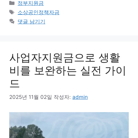
카
정부지원금
테
태
소상공인정책자금
고
그
댓글 남기기
리
사업자지원금으로 생활
비를 보완하는 실전 가이
드
2025년 11월 02일
작성자:
admin