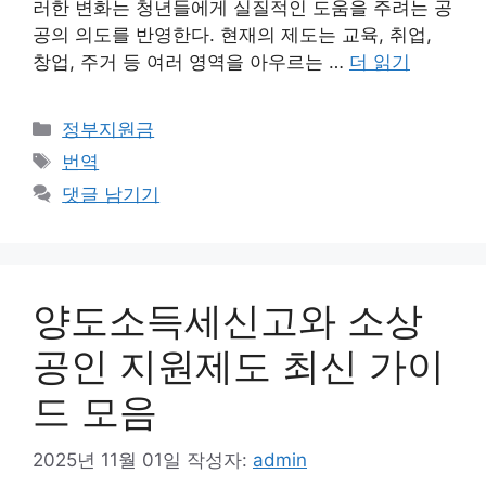
러한 변화는 청년들에게 실질적인 도움을 주려는 공
공의 의도를 반영한다. 현재의 제도는 교육, 취업,
창업, 주거 등 여러 영역을 아우르는 …
더 읽기
카
정부지원금
테
태
번역
고
그
댓글 남기기
리
양도소득세신고와 소상
공인 지원제도 최신 가이
드 모음
2025년 11월 01일
작성자:
admin