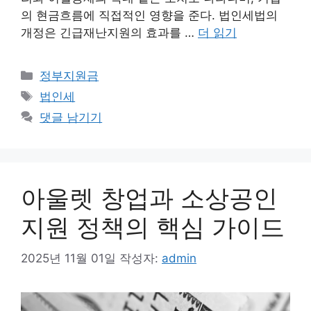
의 현금흐름에 직접적인 영향을 준다. 법인세법의
개정은 긴급재난지원의 효과를 …
더 읽기
카
정부지원금
테
태
법인세
고
그
댓글 남기기
리
아울렛 창업과 소상공인
지원 정책의 핵심 가이드
2025년 11월 01일
작성자:
admin