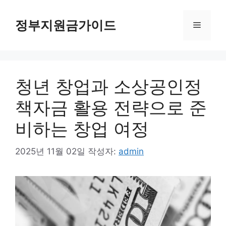
컨
텐
정부지원금가이드
메
츠
로
뉴
건
너
청년 창업과 소상공인정
뛰
기
책자금 활용 전략으로 준
비하는 창업 여정
2025년 11월 02일
작성자:
admin