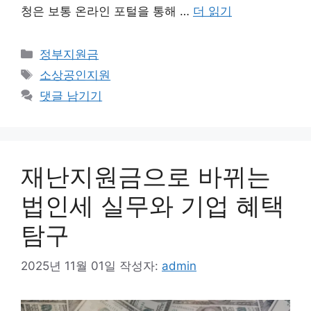
청은 보통 온라인 포털을 통해 …
더 읽기
카
정부지원금
테
태
소상공인지원
고
그
댓글 남기기
리
재난지원금으로 바뀌는
법인세 실무와 기업 혜택
탐구
2025년 11월 01일
작성자:
admin