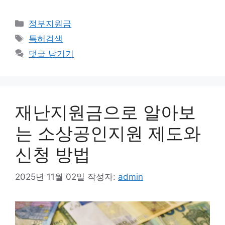
카
정부지원금
테
태
특허검색
고
그
댓글 남기기
리
재난지원금으로 알아보
는 소상공인지원 제도와
신청 방법
2025년 11월 02일
작성자:
admin