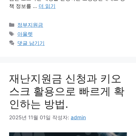
책 정보를 …
더 읽기
카
정부지원금
테
태
아울렛
고
그
댓글 남기기
리
재난지원금 신청과 키오
스크 활용으로 빠르게 확
인하는 방법.
2025년 11월 01일
작성자:
admin