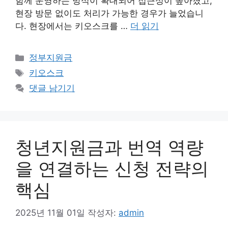
함께 운영하는 방식이 확대되어 접근성이 높아졌고,
현장 방문 없이도 처리가 가능한 경우가 늘었습니
다. 현장에서는 키오스크를 …
더 읽기
카
정부지원금
테
태
키오스크
고
그
댓글 남기기
리
청년지원금과 번역 역량
을 연결하는 신청 전략의
핵심
2025년 11월 01일
작성자:
admin