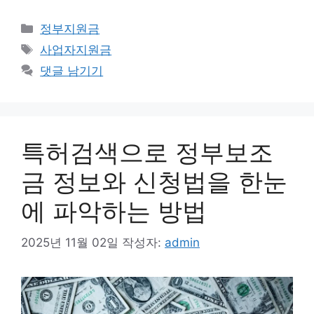
카
정부지원금
테
태
사업자지원금
고
그
댓글 남기기
리
특허검색으로 정부보조
금 정보와 신청법을 한눈
에 파악하는 방법
2025년 11월 02일
작성자:
admin