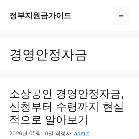
컨
텐
정부지원금가이드
메
츠
로
뉴
건
너
경영안정자금
뛰
기
소상공인 경영안정자금,
신청부터 수령까지 현실
적으로 알아보기
2026년 05월 10일
작성자:
admin