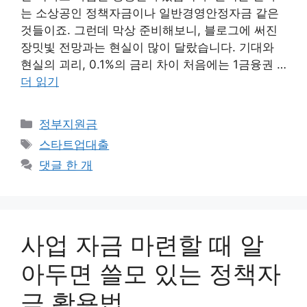
는 소상공인 정책자금이나 일반경영안정자금 같은
것들이죠. 그런데 막상 준비해보니, 블로그에 써진
장밋빛 전망과는 현실이 많이 달랐습니다. 기대와
현실의 괴리, 0.1%의 금리 차이 처음에는 1금융권 …
더 읽기
카
정부지원금
테
태
스타트업대출
고
그
댓글 한 개
리
사업 자금 마련할 때 알
아두면 쓸모 있는 정책자
금 활용법