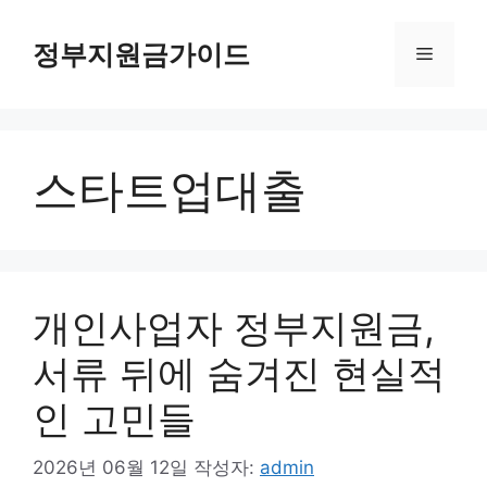
컨
텐
정부지원금가이드
메
츠
로
뉴
건
너
스타트업대출
뛰
기
개인사업자 정부지원금,
서류 뒤에 숨겨진 현실적
인 고민들
2026년 06월 12일
작성자:
admin