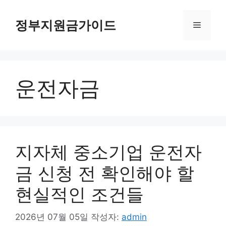
컨
텐
정부지원금가이드
메
츠
로
뉴
건
너
운전자금
뛰
기
지자체 중소기업 운전자
금 신청 전 확인해야 할
현실적인 조건들
2026년 07월 05일
작성자:
admin